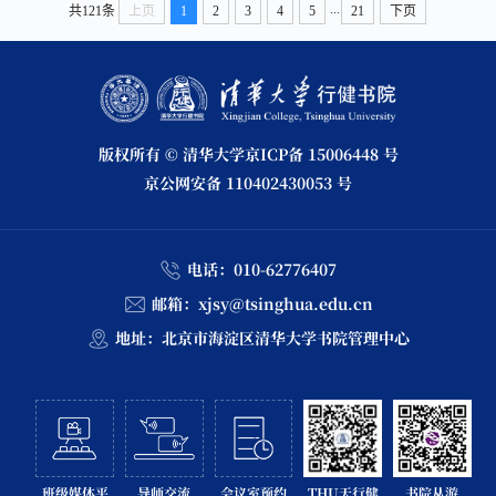
...
共121条
上页
1
2
3
4
5
21
下页
版权所有 © 清华大学
京ICP备 15006448 号
京公网安备 110402430053 号
电话：
010-62776407
邮箱：
xjsy@tsinghua.edu.cn
地址：
北京市海淀区清华大学书院管理中心
班级媒体平
导师交流
会议室预约
THU天行健
书院从游